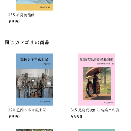
335.新見美術館
¥990
同じカテゴリの商品
320.笠岡シネマ風土記
315.児島虎次郎と高梁市成羽
美術館
¥990
¥990