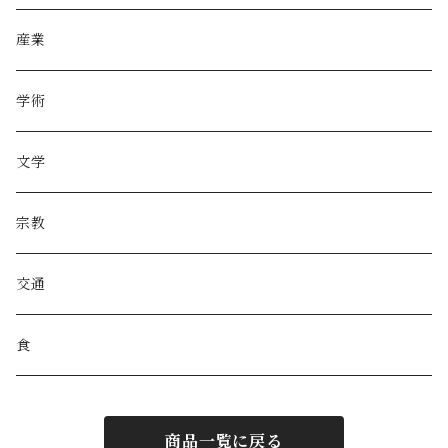
産業
学術
文学
宗教
交通
食
商品一覧に戻る