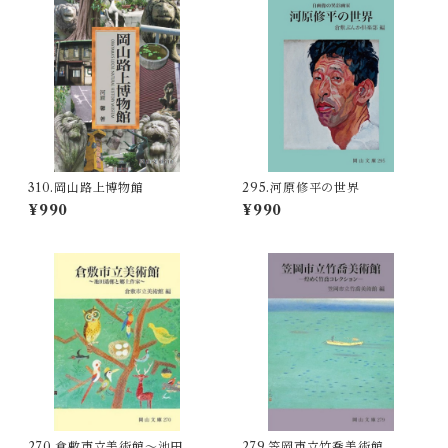
310.岡山路上博物館
295.河原修平の世界
¥990
¥990
270.倉敷市立美術館～池田遙
279.笠岡市立竹喬美術館