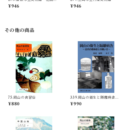
邨と郷土作家～
¥946
¥946
その他の商品
75.岡山の食習俗
339.岡山の衛生と隔離病舎～
近代の感染症との闘いⅡ～
¥880
¥990