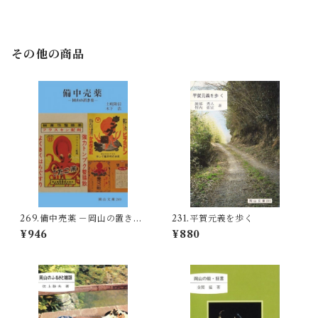
その他の商品
269.備中売薬 －岡山の置き薬
231.平賀元義を歩く
－
¥946
¥880