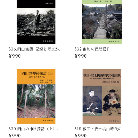
336.岡山空襲−記録と写真から
332.由加の民間信仰
まなぶ−
¥990
¥990
330.岡山の神社探訪（上）-古
318.戦国・安土桃山時代の池
社・小社をめぐる-
田氏
¥990
¥990