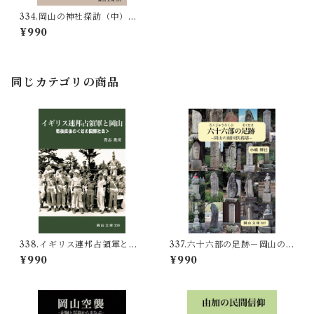
334.岡山の神社探訪（中）‐
古社・小社をめぐる‐
¥990
同じカテゴリの商品
338.イギリス連邦占領軍と岡
337.六十六部の足跡－岡山の
山 敗戦直後の〈幻の国際社
廻国供養塔－
¥990
¥990
会〉