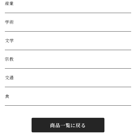
産業
学術
文学
宗教
交通
食
商品一覧に戻る