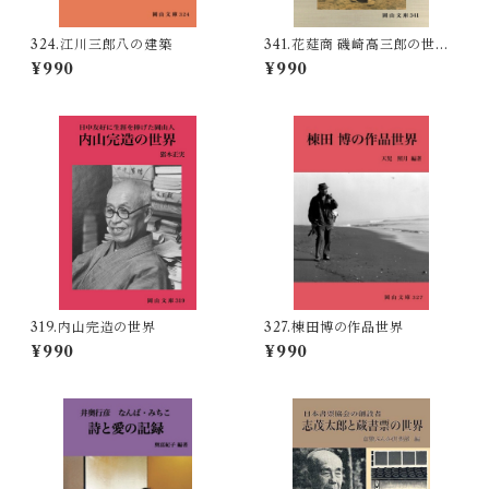
324.江川三郎八の建築
341.花莚商 磯崎高三郎の世界
―製莚所２代目所主の奮闘と
¥990
¥990
挫折―
319.内山完造の世界
327.棟田博の作品世界
¥990
¥990