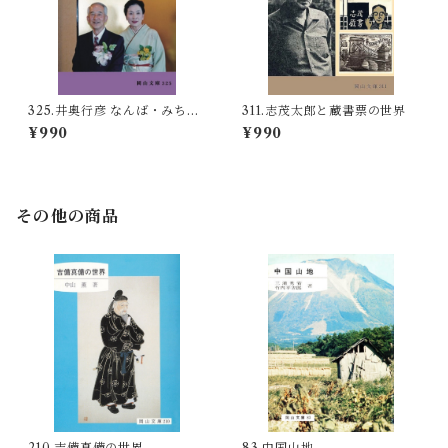
325.井奥行彦 なんば・みちこ
311.志茂太郎と蔵書票の世界
詩と愛の記録
¥990
¥990
その他の商品
210.吉備真備の世界
83.中国山地