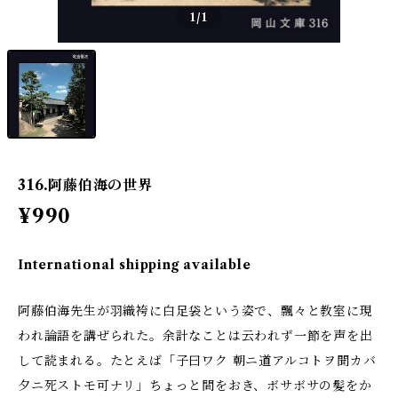
1
/1
316.阿藤伯海の世界
¥990
International shipping available
阿藤伯海先生が羽織袴に白足袋という姿で、飄々と教室に現
われ論語を講ぜられた。余計なことは云われず一節を声を出
して読まれる。たとえば「子曰ワク 朝ニ道アルコトヲ聞カバ
夕ニ死ストモ可ナリ」ちょっと間をおき、ボサボサの髪をか