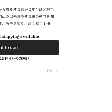
から成る連合軍が２年半ほど駐屯。
岡山の出来事や連合軍の動向を知
年、戦争を知り、語り継ぐ１冊
l shipping available
d to cart
にお住まいの方向け
通報する