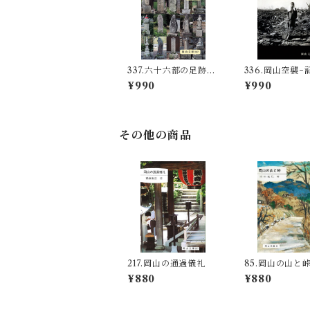
337.六十六部の足跡－
336.岡山空襲−
岡山の廻国供養塔－
写真からまなぶ
¥990
¥990
その他の商品
217.岡山の通過儀礼
85.岡山の山と
¥880
¥880