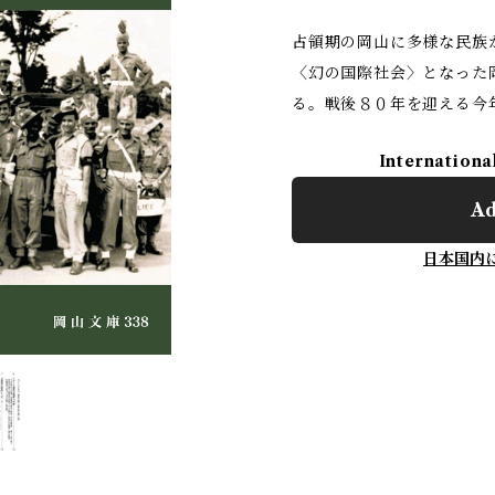
占領期の岡山に多様な民族
〈幻の国際社会〉となった
る。戦後８０年を迎える今
Internationa
Ad
日本国内