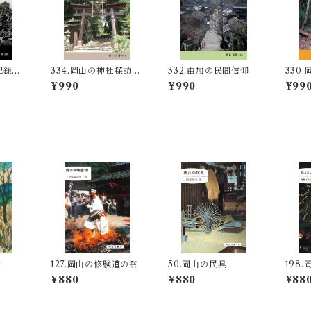
記録と
334.岡山の神社探訪
332.由加の民間信仰
330
−
（中）‐古社・小社を
（上）
¥990
¥990
¥99
めぐる‐
めぐる
峠
127.岡山の修験道の祭
50.岡山の民具
198
¥880
¥880
¥88