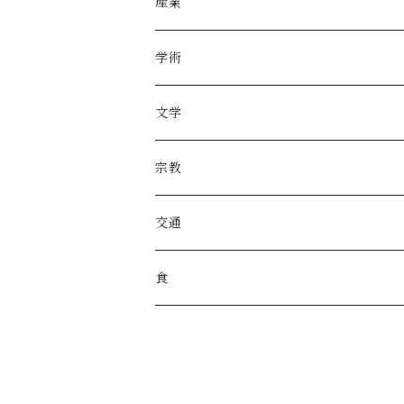
産業
学術
文学
宗教
交通
食