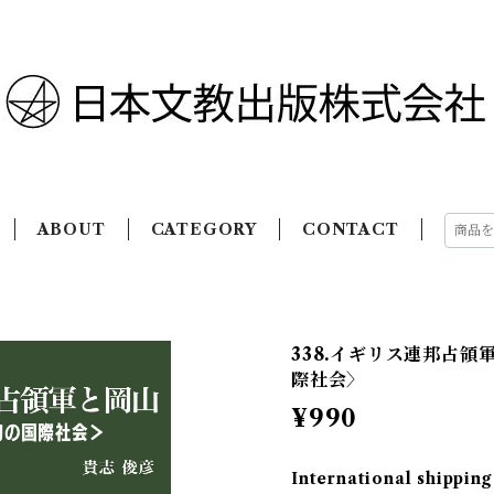
ABOUT
CATEGORY
CONTACT
338.イギリス連邦占
際社会〉
¥990
International shipping