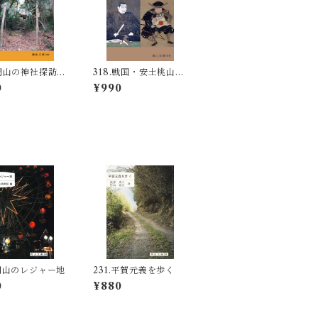
.岡山の神社探訪
318.戦国・安土桃山時
-古社・小社を
代の池田氏
0
¥990
-
.岡山のレジャー地
231.平賀元義を歩く
0
¥880